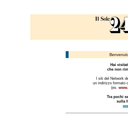
Benvenuto
Hai visita
che non rim
I siti del Network 
un indirizzo formato d
(es.
www.
Tra pochi se
sulla 
ww